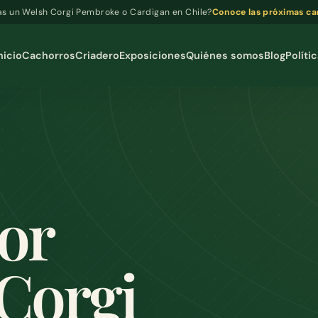
s un Welsh Corgi Pembroke o Cardigan en Chile?
Conoce las próximas c
nicio
Cachorros
Criadero
Exposiciones
Quiénes somos
Blog
Políti
or
Corgi