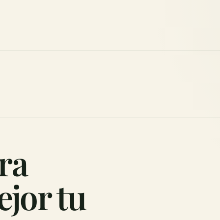
ra
jor tu