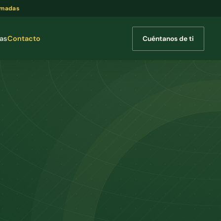
amadas
Cuéntanos de ti
cas
Contacto