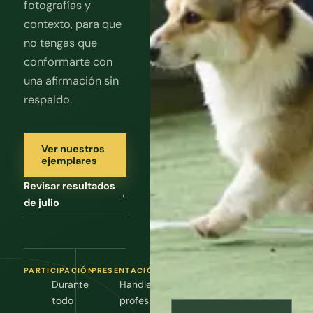
fotografías y
contexto, para que
no tengas que
conformarte con
una afirmación sin
respaldo.
Ver nuestros
ejemplares
Revisar resultados
→
de julio
PARTICIPACIÓN
PRESENTACIÓN
Durante
Handlers
todo
profesionales