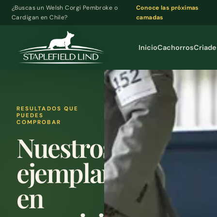
¿Buscas un Welsh Corgi Pembroke o
Conoce las próximas
Cardigan en Chile?
camadas
Inicio
Cachorros
Criade
RESULTADOS QUE
PUEDES
COMPROBAR
Nuestros
ejemplares
en