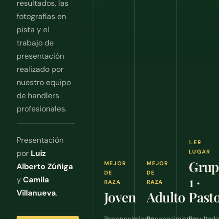
resultados, las
fotografías en
pista y el
trabajo de
presentación
realizado por
nuestro equipo
de handlers
profesionales.
Presentación
1.ER
por
Luiz
LUGAR
Grup
MEJOR
MEJOR
Alberto Zúñiga
DE
DE
1 ·
y
Camila
RAZA
RAZA
Villanueva
.
Joven
Adulto
Past
Reconocimiento
Reconocimiento
Resultad