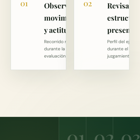
01
02
Observa
Revisa
movimiento
estructur
y actitud
presentac
Recorrido realizado
Perfil del ejempl
durante la
durante el
evaluación de raza.
juzgamiento de 
01
02
0