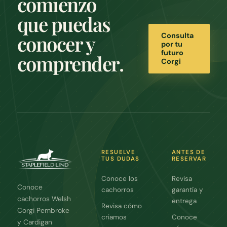
comienzo
que puedas
conocer y
Consulta
por tu
futuro
comprender.
Corgi
RESUELVE
ANTES DE
TUS DUDAS
RESERVAR
Conoce los
Revisa
Conoce
cachorros
garantía y
cachorros Welsh
entrega
Revisa cómo
Corgi Pembroke
criamos
Conoce
y Cardigan