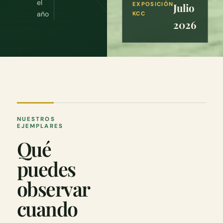
el
EXPOSICIÓN
Julio
año
KCC
2026
NUESTROS
EJEMPLARES
Qué
puedes
observar
cuando