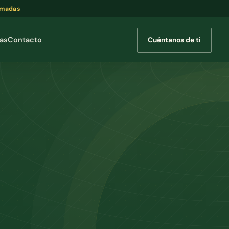
amadas
Cuéntanos de ti
cas
Contacto