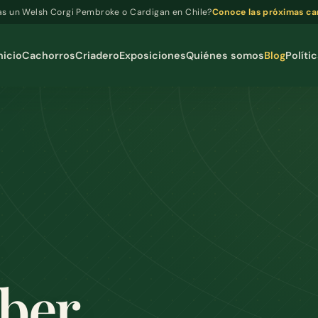
s un Welsh Corgi Pembroke o Cardigan en Chile?
Conoce las próximas c
nicio
Cachorros
Criadero
Exposiciones
Quiénes somos
Blog
Políti
aber