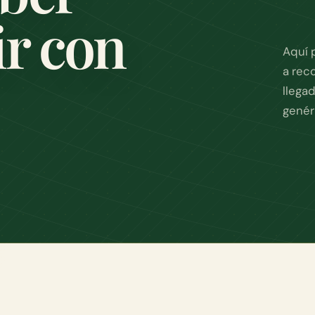
ir con
Aquí 
a rec
llega
genér